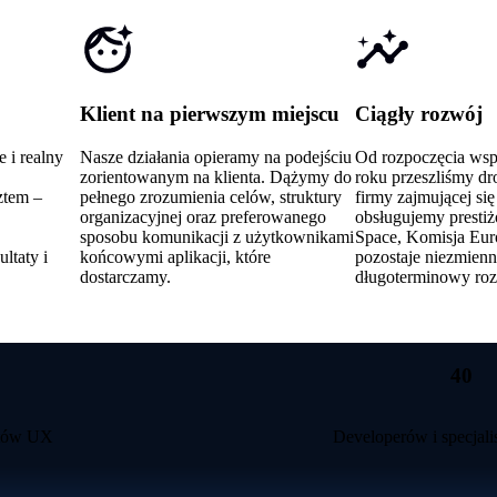
Klient na pierwszym miejscu
Ciągły rozwój
 i realny
Nasze działania opieramy na podejściu
Od rozpoczęcia wsp
zorientowanym na klienta. Dążymy do
roku przeszliśmy dro
ztem –
pełnego zrozumienia celów, struktury
firmy zajmującej s
organizacyjnej oraz preferowanego
obsługujemy prestiż
sposobu komunikacji z użytkownikami
Space, Komisja Eur
ltaty i
końcowymi aplikacji, które
pozostaje niezmienn
dostarczamy.
długoterminowy roz
40
ntów UX
Developerów i specjal