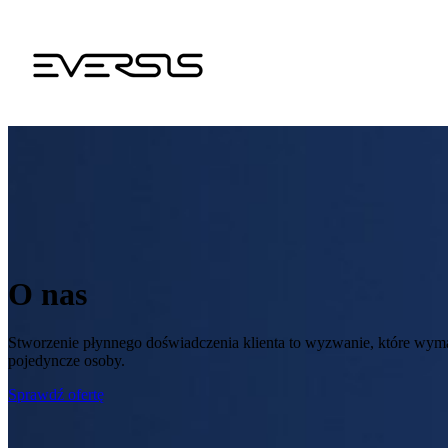
O nas
Stworzenie płynnego doświadczenia klienta to wyzwanie, które wymag
pojedyncze osoby.
Sprawdź ofertę