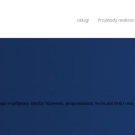
Usługi
Przykłady realizacj
a współpracy między biznesem, programistami, twórcami treści oraz p