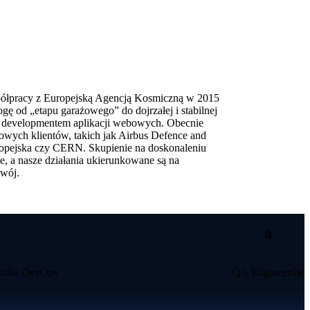
ółpracy z Europejską Agencją Kosmiczną w 2015
gę od „etapu garażowego” do dojrzałej i stabilnej
ię developmentem aplikacji webowych. Obecnie
owych klientów, takich jak Airbus Defence and
opejska czy CERN. Skupienie na doskonaleniu
e, a nasze działania ukierunkowane są na
wój.
8
istów DevOps
QA Engineerów