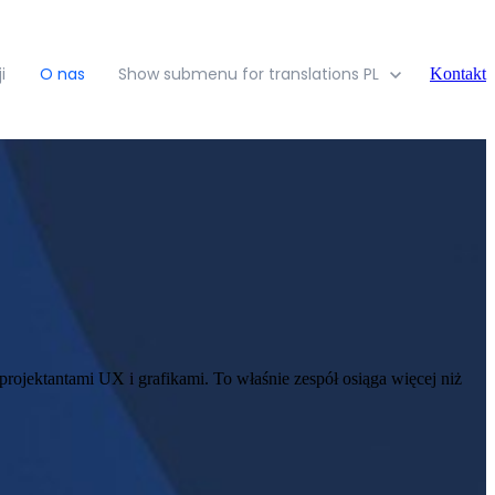
i
O nas
Show submenu for translations
PL
Kontakt
rojektantami UX i grafikami. To właśnie zespół osiąga więcej niż