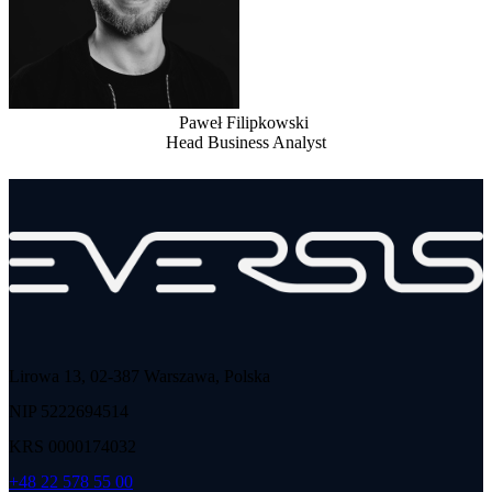
Paweł Filipkowski
Head Business Analyst
Lirowa 13, 02-387 Warszawa, Polska
NIP 5222694514
KRS 0000174032
+48 22 578 55 00