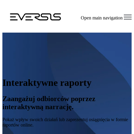
Open main navigation
Interaktywne raporty
Zaangażuj odbiorców poprzez
interaktywną narrację.
Pokaż wpływ swoich działań lub zaprezentuj osiągnięcia w formie
raportów online.